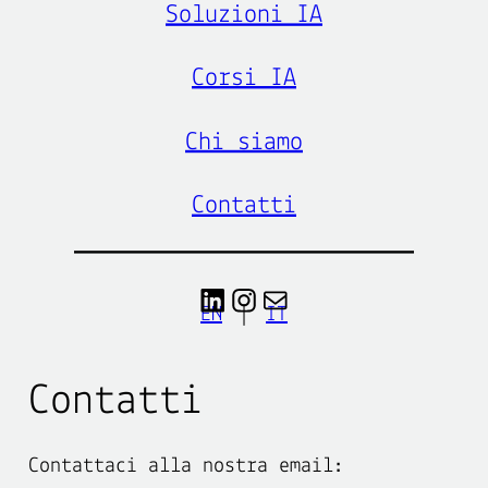
Soluzioni IA
Corsi IA
Chi siamo
Contatti
LinkedIn
Instagram
contact
EN
|
IT
Contatti
Contattaci alla nostra email: