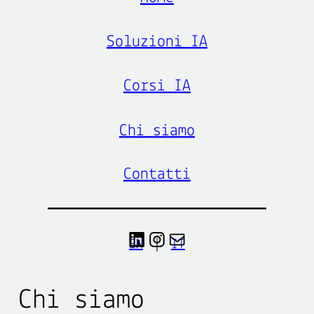
Soluzioni IA
Corsi IA
Chi siamo
Contatti
LinkedIn
Instagram
contact
EN
|
IT
Chi siamo